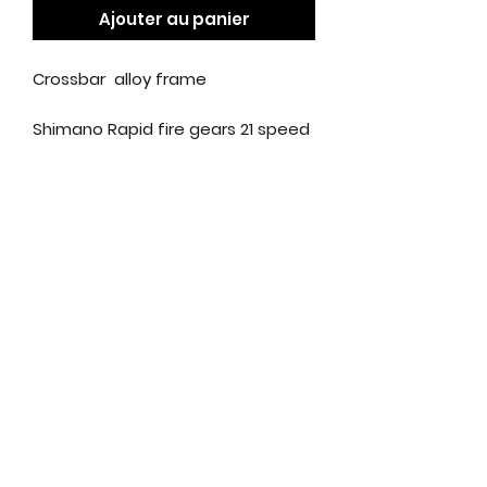
Ajouter au panier
Crossbar alloy frame
Shimano Rapid fire gears 21 speed
Shimano Altus rear mech
700c wheels 28"
Front suspension