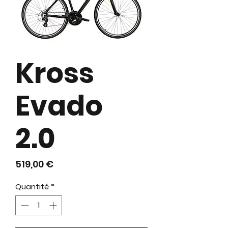
Kross
Evado
2.0
Prix
519,00 €
Quantité
*